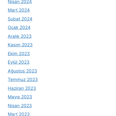
Nisan 2024
Mart 2024
Şubat 2024
Ocak 2024
Aralık 2023
Kasım 2023
Ekim 2023
Eylül 2023
Ağustos 2023
Temmuz 2023
Haziran 2023
Mayıs 2023
Nisan 2023
Mart 2023