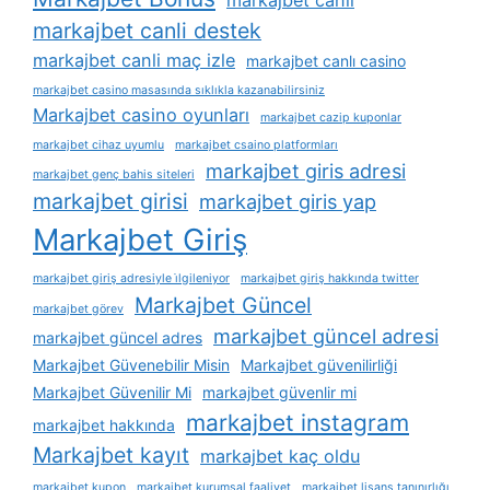
markajbet canli destek
markajbet canli maç izle
markajbet canlı casino
markajbet casino masasında sıklıkla kazanabilirsiniz
Markajbet casino oyunları
markajbet cazip kuponlar
markajbet cihaz uyumlu
markajbet csaino platformları
markajbet giris adresi
markajbet genç bahis siteleri
markajbet girisi
markajbet giris yap
Markajbet Giriş
markajbet giriş adresiyle i̇lgileniyor
markajbet giriş hakkında twitter
Markajbet Güncel
markajbet görev
markajbet güncel adresi
markajbet güncel adres
Markajbet Güvenebilir Misin
Markajbet güvenilirliği
Markajbet Güvenilir Mi
markajbet güvenlir mi
markajbet instagram
markajbet hakkında
Markajbet kayıt
markajbet kaç oldu
markajbet kupon
markajbet kurumsal faaliyet
markajbet lisans tanınırlığı