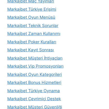
Markajbet Maç Yayınları
Markajbet Türkiye Erişimi
Markajbet Oyun Menüsü
Markajbet Teknik Sorunlar
Markajbet Zaman Kullanımı
Markajbet Poker Kuralları
Markajbet Kayıt Sonrası
Markajbet Müşteri İhtiyaçları
Markajbet Vip Promosyonları
Markajbet Oyun Kategorileri
Markajbet Bonus Hizmetleri
Markajbet Türkiye Oynama
Markajbet Çevrimiçi Destek
Markajbet Müşteri Güvenliği