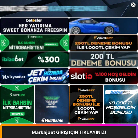
×
Markajbet GİRİŞ İÇİN TIKLAYINIZ!