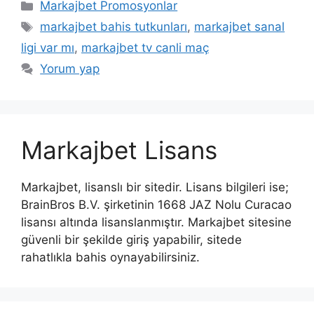
Kategoriler
Markajbet Promosyonlar
Etiketler
markajbet bahis tutkunları
,
markajbet sanal
ligi var mı
,
markajbet tv canli maç
Yorum yap
Markajbet Lisans
Markajbet, lisanslı bir sitedir. Lisans bilgileri ise;
BrainBros B.V. şirketinin 1668 JAZ Nolu Curacao
lisansı altında lisanslanmıştır. Markajbet sitesine
güvenli bir şekilde giriş yapabilir, sitede
rahatlıkla bahis oynayabilirsiniz.