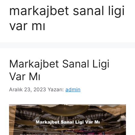
markajbet sanal ligi
var mı
Markajbet Sanal Ligi
Var Mı
Aralık 23, 2023
Yazarı:
admin