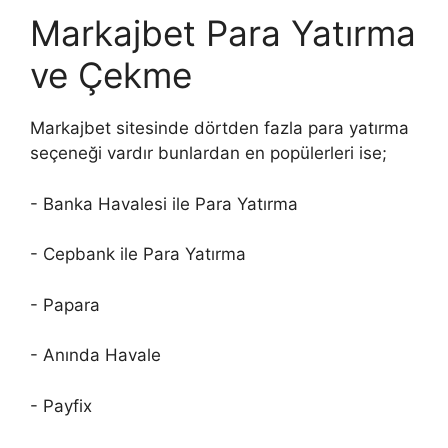
Markajbet Para Yatırma
ve Çekme
Markajbet sitesinde dörtden fazla para yatırma
seçeneği vardır bunlardan en popülerleri ise;
- Banka Havalesi ile Para Yatırma
- Cepbank ile Para Yatırma
- Papara
- Anında Havale
- Payfix