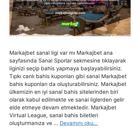
Markajbet sanal ligi var mı Markajbet ana
sayfasında Sanal Sporlar sekmesine tıklayarak
liginizi seçip bahis yapmaya başlayabilirsiniz.
Tıpkı canlı bahis kuponları gibi sanal Markajbet
bahis kuponları da oluşturabilirsiniz. Markajbet
ülkemizin en iyi sanal bahis sitelerinden biri
olarak kabul edilmekte ve sanal liglerden gelir
elde etmeye devam etmektedir. Markajbet
Virtual League, sanal bahis biletleri
oluşturmanıza ve …
Devamını oku…