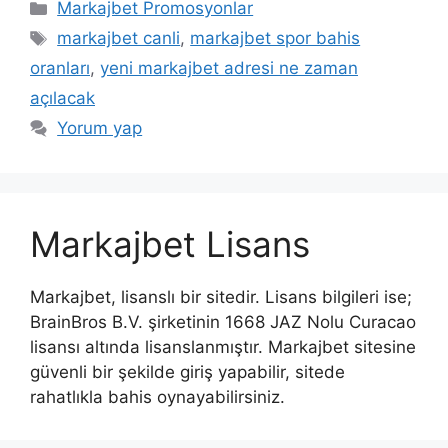
Kategoriler
Markajbet Promosyonlar
Etiketler
markajbet canli
,
markajbet spor bahis
oranları
,
yeni markajbet adresi ne zaman
açılacak
Yorum yap
Markajbet Lisans
Markajbet, lisanslı bir sitedir. Lisans bilgileri ise;
BrainBros B.V. şirketinin 1668 JAZ Nolu Curacao
lisansı altında lisanslanmıştır. Markajbet sitesine
güvenli bir şekilde giriş yapabilir, sitede
rahatlıkla bahis oynayabilirsiniz.