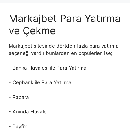
Markajbet Para Yatırma
ve Çekme
Markajbet sitesinde dörtden fazla para yatırma
seçeneği vardır bunlardan en popülerleri ise;
- Banka Havalesi ile Para Yatırma
- Cepbank ile Para Yatırma
- Papara
- Anında Havale
- Payfix