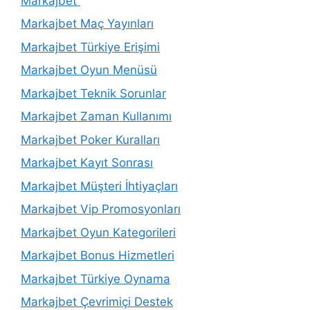
Markajbet
Markajbet Maç Yayınları
Markajbet Türkiye Erişimi
Markajbet Oyun Menüsü
Markajbet Teknik Sorunlar
Markajbet Zaman Kullanımı
Markajbet Poker Kuralları
Markajbet Kayıt Sonrası
Markajbet Müşteri İhtiyaçları
Markajbet Vip Promosyonları
Markajbet Oyun Kategorileri
Markajbet Bonus Hizmetleri
Markajbet Türkiye Oynama
Markajbet Çevrimiçi Destek