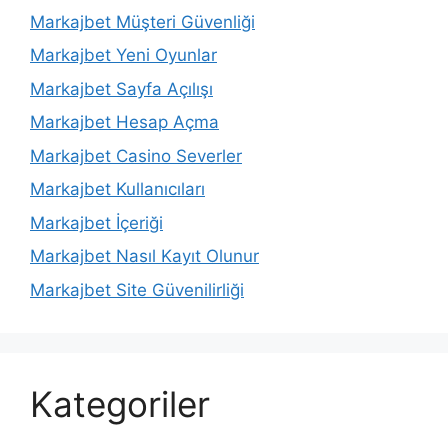
Markajbet Müşteri Güvenliği
Markajbet Yeni Oyunlar
Markajbet Sayfa Açılışı
Markajbet Hesap Açma
Markajbet Casino Severler
Markajbet Kullanıcıları
Markajbet İçeriği
Markajbet Nasıl Kayıt Olunur
Markajbet Site Güvenilirliği
Kategoriler