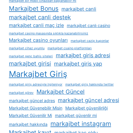
markajbet bir mobil cihazdan bağlanabilir mi
Markajbet Bonus
markajbet canli
markajbet canli destek
markajbet canli maç izle
markajbet canlı casino
markajbet casino masasında sıklıkla kazanabilirsiniz
Markajbet casino oyunları
markajbet cazip kuponlar
markajbet cihaz uyumlu
markajbet csaino platformları
markajbet giris adresi
markajbet genç bahis siteleri
markajbet girisi
markajbet giris yap
Markajbet Giriş
markajbet giriş adresiyle i̇lgileniyor
markajbet giriş hakkında twitter
Markajbet Güncel
markajbet görev
markajbet güncel adresi
markajbet güncel adres
Markajbet Güvenebilir Misin
Markajbet güvenilirliği
Markajbet Güvenilir Mi
markajbet güvenlir mi
markajbet instagram
markajbet hakkında
Markajbet kayıt
markajbet kaç oldu