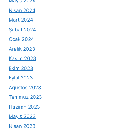
Mayıs 2024
Nisan 2024
Mart 2024
Şubat 2024
Ocak 2024
Aralık 2023
Kasım 2023
Ekim 2023
Eylül 2023
Ağustos 2023
Temmuz 2023
Haziran 2023
Mayıs 2023
Nisan 2023