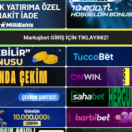
Markajbet GİRİŞ İÇİN TIKLAYINIZ!