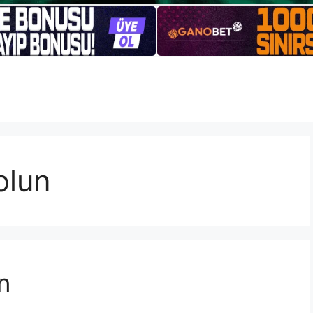
olun
n