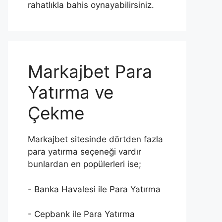
rahatlıkla bahis oynayabilirsiniz.
Markajbet Para
Yatırma ve
Çekme
Markajbet sitesinde dörtden fazla
para yatırma seçeneği vardır
bunlardan en popülerleri ise;
- Banka Havalesi ile Para Yatırma
- Cepbank ile Para Yatırma