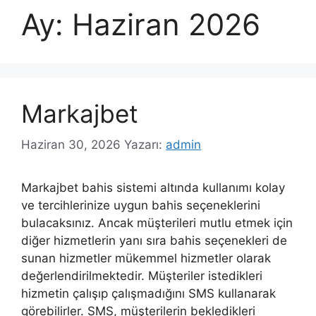
Ay:
Haziran 2026
Markajbet
Haziran 30, 2026
Yazarı:
admin
Markajbet bahis sistemi altında kullanımı kolay
ve tercihlerinize uygun bahis seçeneklerini
bulacaksınız. Ancak müşterileri mutlu etmek için
diğer hizmetlerin yanı sıra bahis seçenekleri de
sunan hizmetler mükemmel hizmetler olarak
değerlendirilmektedir. Müşteriler istedikleri
hizmetin çalışıp çalışmadığını SMS kullanarak
görebilirler. SMS, müşterilerin bekledikleri