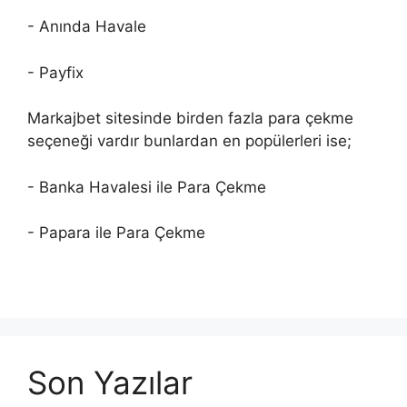
- Anında Havale
- Payfix
Markajbet sitesinde birden fazla para çekme
seçeneği vardır bunlardan en popülerleri ise;
- Banka Havalesi ile Para Çekme
- Papara ile Para Çekme
Son Yazılar