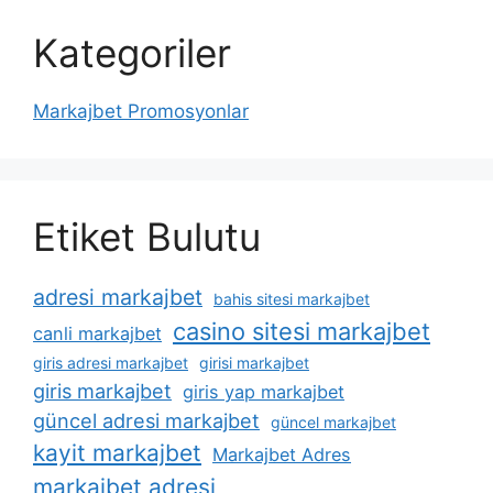
Kategoriler
Markajbet Promosyonlar
Etiket Bulutu
adresi markajbet
bahis sitesi markajbet
casino sitesi markajbet
canli markajbet
giris adresi markajbet
girisi markajbet
giris markajbet
giris yap markajbet
güncel adresi markajbet
güncel markajbet
kayit markajbet
Markajbet Adres
markajbet adresi