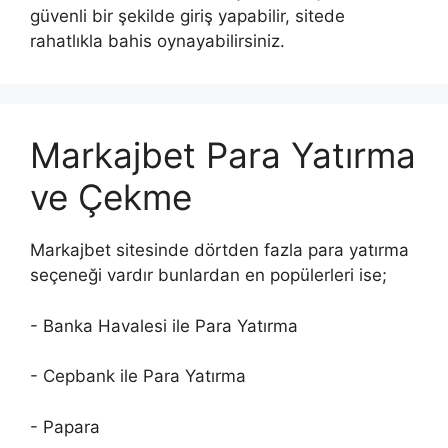
güvenli bir şekilde giriş yapabilir, sitede
rahatlıkla bahis oynayabilirsiniz.
Markajbet Para Yatırma
ve Çekme
Markajbet sitesinde dörtden fazla para yatırma
seçeneği vardır bunlardan en popülerleri ise;
- Banka Havalesi ile Para Yatırma
- Cepbank ile Para Yatırma
- Papara