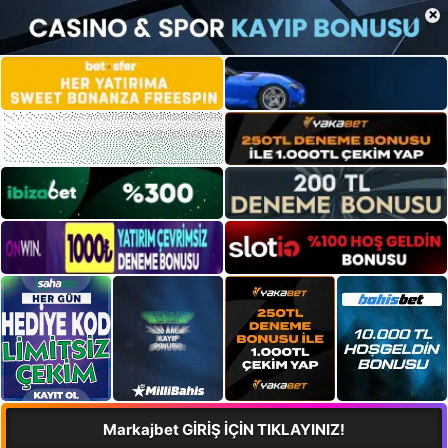
×
Markajbet GİRİŞ İÇİN TIKLAYINIZ!