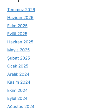
Temmuz 2026
Haziran 2026
Ekim 2025
Eylül 2025
Haziran 2025
Mayıs 2025
Şubat 2025
Ocak 2025
Aralık 2024
Kasım 2024
Ekim 2024
Eylül 2024
Ağustos 2024