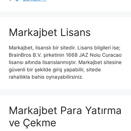
Markajbet Lisans
Markajbet, lisanslı bir sitedir. Lisans bilgileri ise;
BrainBros B.V. şirketinin 1668 JAZ Nolu Curacao
lisansı altında lisanslanmıştır. Markajbet sitesine
güvenli bir şekilde giriş yapabilir, sitede
rahatlıkla bahis oynayabilirsiniz.
Markajbet Para Yatırma
ve Çekme