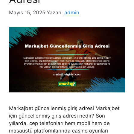
Mayıs 15, 2025
Yazarı:
admin
Markajbet güncellenmiş giriş adresi Markajbet
için güncellenmiş giriş adresi nedir? Son
yıllarda, cep telefonları hem mobil hem de
masaüstü platformlarında casino oyunları