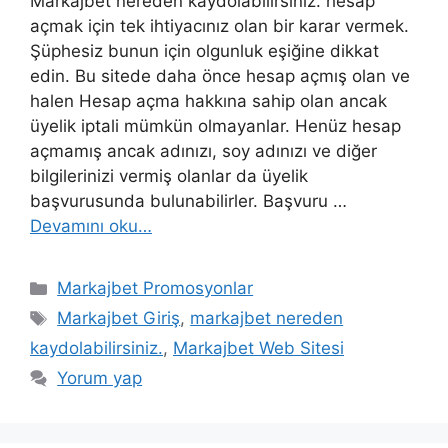
Markajbet nereden kaydolabilirsiniz. hesap
açmak için tek ihtiyacınız olan bir karar vermek.
Şüphesiz bunun için olgunluk eşiğine dikkat
edin. Bu sitede daha önce hesap açmış olan ve
halen Hesap açma hakkına sahip olan ancak
üyelik iptali mümkün olmayanlar. Henüz hesap
açmamış ancak adınızı, soy adınızı ve diğer
bilgilerinizi vermiş olanlar da üyelik
başvurusunda bulunabilirler. Başvuru …
Devamını oku…
Kategoriler
Markajbet Promosyonlar
Etiketler
Markajbet Giriş
,
markajbet nereden
kaydolabilirsiniz.
,
Markajbet Web Sitesi
Yorum yap