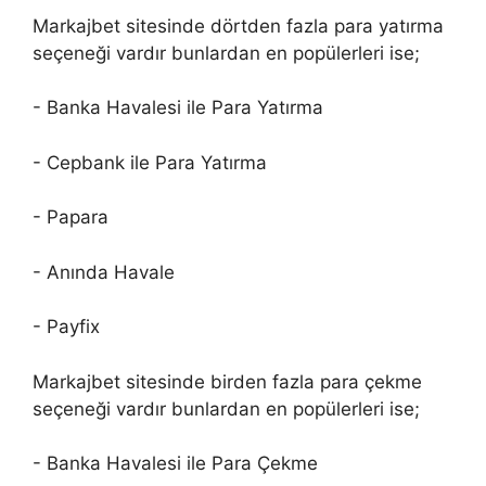
Markajbet sitesinde dörtden fazla para yatırma
seçeneği vardır bunlardan en popülerleri ise;
- Banka Havalesi ile Para Yatırma
- Cepbank ile Para Yatırma
- Papara
- Anında Havale
- Payfix
Markajbet sitesinde birden fazla para çekme
seçeneği vardır bunlardan en popülerleri ise;
- Banka Havalesi ile Para Çekme