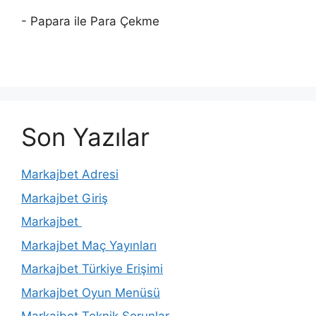
- Papara ile Para Çekme
Son Yazılar
Markajbet Adresi
Markajbet Giriş
Markajbet
Markajbet Maç Yayınları
Markajbet Türkiye Erişimi
Markajbet Oyun Menüsü