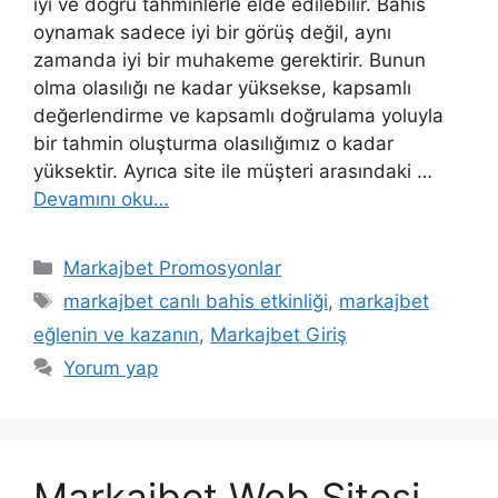
iyi ve doğru tahminlerle elde edilebilir. Bahis
oynamak sadece iyi bir görüş değil, aynı
zamanda iyi bir muhakeme gerektirir. Bunun
olma olasılığı ne kadar yüksekse, kapsamlı
değerlendirme ve kapsamlı doğrulama yoluyla
bir tahmin oluşturma olasılığımız o kadar
yüksektir. Ayrıca site ile müşteri arasındaki …
Devamını oku…
Kategoriler
Markajbet Promosyonlar
Etiketler
markajbet canlı bahis etkinliği
,
markajbet
eğlenin ve kazanın
,
Markajbet Giriş
Yorum yap
Markajbet Web Sitesi