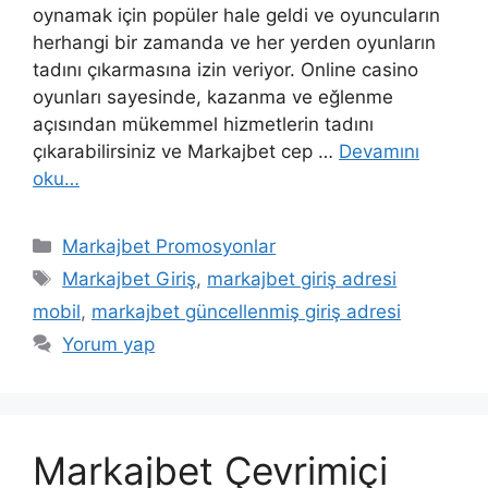
oynamak için popüler hale geldi ve oyuncuların
herhangi bir zamanda ve her yerden oyunların
tadını çıkarmasına izin veriyor. Online casino
oyunları sayesinde, kazanma ve eğlenme
açısından mükemmel hizmetlerin tadını
çıkarabilirsiniz ve Markajbet cep …
Devamını
oku…
Kategoriler
Markajbet Promosyonlar
Etiketler
Markajbet Giriş
,
markajbet giriş adresi
mobil
,
markajbet güncellenmiş giriş adresi
Yorum yap
Markajbet Çevrimiçi