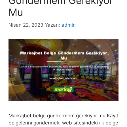
Göndermem Gerekiyor
Mu
Nisan 22, 2023
Yazarı:
admin
Markajbet belge göndermem gerekiyor mu Kayıt
belgelerini göndermek, web sitesindeki ilk belge