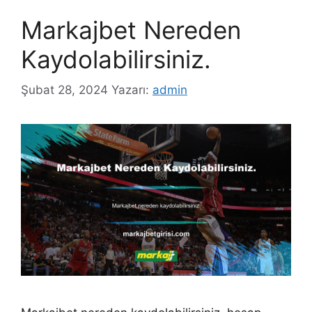
Markajbet Nereden
Kaydolabilirsiniz.
Şubat 28, 2024
Yazarı:
admin