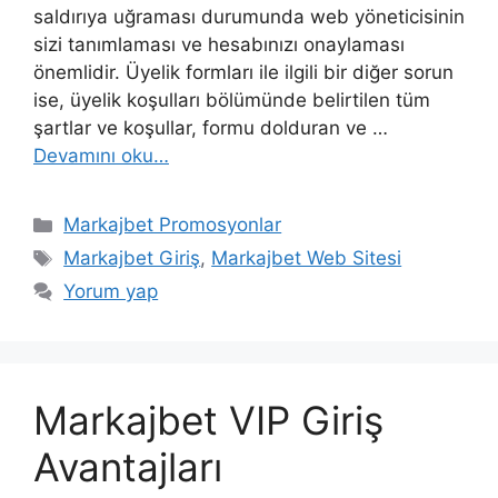
saldırıya uğraması durumunda web yöneticisinin
sizi tanımlaması ve hesabınızı onaylaması
önemlidir. Üyelik formları ile ilgili bir diğer sorun
ise, üyelik koşulları bölümünde belirtilen tüm
şartlar ve koşullar, formu dolduran ve …
Devamını oku…
Kategoriler
Markajbet Promosyonlar
Etiketler
Markajbet Giriş
,
Markajbet Web Sitesi
Yorum yap
Markajbet VIP Giriş
Avantajları