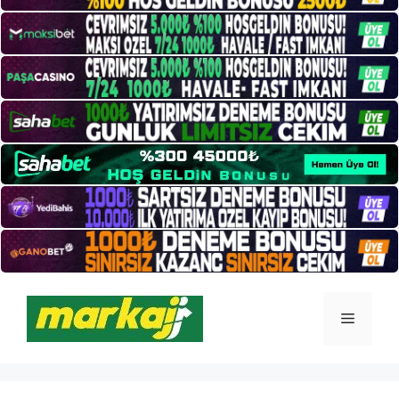
İçeriğe
atla
Menü