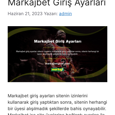
Markajbet Giriş Ayarları
Haziran 21, 2023
Yazarı:
admin
Markajbet giriş ayarları sitenin izinlerini
kullanarak giriş yaptıktan sonra, sitenin herhangi
bir üyesi alışılmadık şekillerde bahis oynayabilir.
Markajbet ise site üyelerine bağlantı ayarları ile