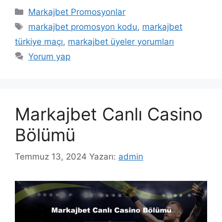
Kategoriler
Markajbet Promosyonlar
Etiketler
markajbet promosyon kodu
,
markajbet
türkiye maçı
,
markajbet üyeler yorumları
Yorum yap
Markajbet Canlı Casino
Bölümü
Temmuz 13, 2024
Yazarı:
admin