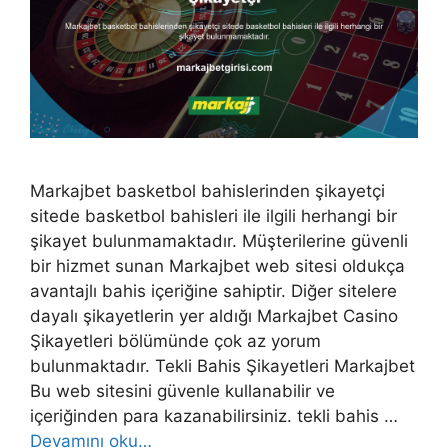
Markajbet basketbol bahislerinden şikayetçi
sitede basketbol bahisleri ile ilgili herhangi bir
şikayet bulunmamaktadır. Müşterilerine güvenli
bir hizmet sunan Markajbet web sitesi oldukça
avantajlı bahis içeriğine sahiptir. Diğer sitelere
dayalı şikayetlerin yer aldığı Markajbet Casino
Şikayetleri bölümünde çok az yorum
bulunmaktadır. Tekli Bahis Şikayetleri Markajbet
Bu web sitesini güvenle kullanabilir ve
içeriğinden para kazanabilirsiniz. tekli bahis …
Devamını oku…