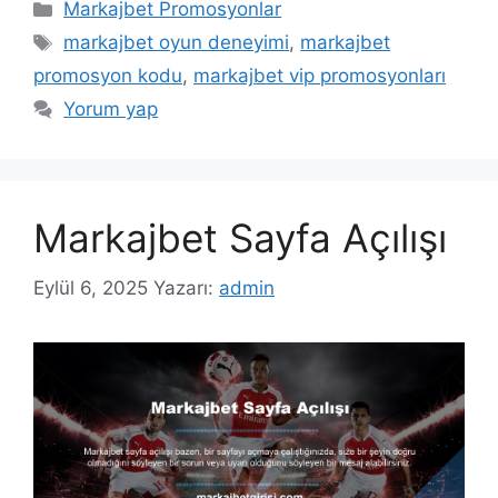
Kategoriler
Markajbet Promosyonlar
Etiketler
markajbet oyun deneyimi
,
markajbet
promosyon kodu
,
markajbet vip promosyonları
Yorum yap
Markajbet Sayfa Açılışı
Eylül 6, 2025
Yazarı:
admin