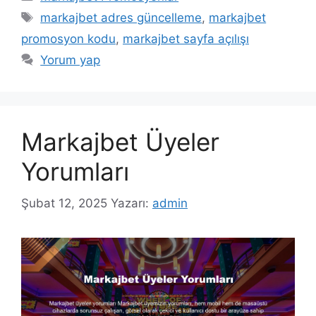
Etiketler
markajbet adres güncelleme
,
markajbet
promosyon kodu
,
markajbet sayfa açılışı
Yorum yap
Markajbet Üyeler
Yorumları
Şubat 12, 2025
Yazarı:
admin