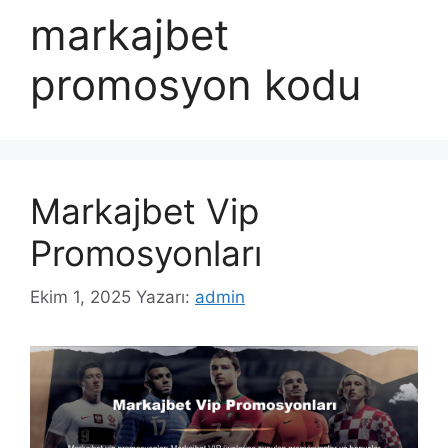
markajbet
promosyon kodu
Markajbet Vip
Promosyonları
Ekim 1, 2025
Yazarı:
admin