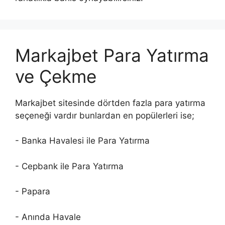
Markajbet Para Yatırma
ve Çekme
Markajbet sitesinde dörtden fazla para yatırma
seçeneği vardır bunlardan en popülerleri ise;
- Banka Havalesi ile Para Yatırma
- Cepbank ile Para Yatırma
- Papara
- Anında Havale