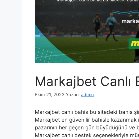
Markajbet Canlı 
Ekim 21, 2023
Yazarı:
admin
Markajbet canlı bahis bu sitedeki bahis şi
Markajbet en güvenilir bahisle kazanmak i
pazarının her geçen gün büyüdüğünü ve bu ş
Markajbet canlı destek seçenekleriyle mü