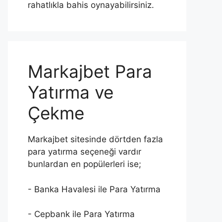
rahatlıkla bahis oynayabilirsiniz.
Markajbet Para
Yatırma ve
Çekme
Markajbet sitesinde dörtden fazla
para yatırma seçeneği vardır
bunlardan en popülerleri ise;
- Banka Havalesi ile Para Yatırma
- Cepbank ile Para Yatırma