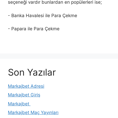
seçeneği vardır bunlardan en popülerleri ise;
- Banka Havalesi ile Para Çekme
- Papara ile Para Çekme
Son Yazılar
Markajbet Adresi
Markajbet Giriş
Markajbet
Markajbet Maç Yayınları