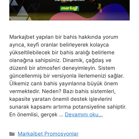
Markajbet yapılan bir bahis hakkında yorum
ayrıca, keyfi oranlar belirleyerek kolayca
yükseltilebilecek bir bahis aralığı belirleme
olanağına sahipsiniz. Dinamik, çağdaş ve
düzenli bir atmosferi deneyimleyin. Sistem
güncellenmiş bir versiyonla ilerlemenizi sağlar.
Ülkemiz canlı bahis yayınlarına büyük önem
vermektedir. Neden? Bazı bahis sistemleri,
kapasite yaratan önemli destek işlevlerini
sunarak kapsamı artırma potansiyeline sahiptir.
En önemlisi, gerçek …
Devamını oku…
Kategoriler
Markajbet Promosyonlar