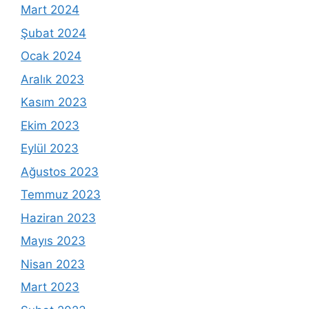
Mart 2024
Şubat 2024
Ocak 2024
Aralık 2023
Kasım 2023
Ekim 2023
Eylül 2023
Ağustos 2023
Temmuz 2023
Haziran 2023
Mayıs 2023
Nisan 2023
Mart 2023