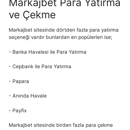
Markajbet Para Yatırma
ve Çekme
Markajbet sitesinde dörtden fazla para yatırma
seçeneği vardır bunlardan en popülerleri ise;
- Banka Havalesi ile Para Yatırma
- Cepbank ile Para Yatırma
- Papara
- Anında Havale
- Payfix
Markajbet sitesinde birden fazla para çekme