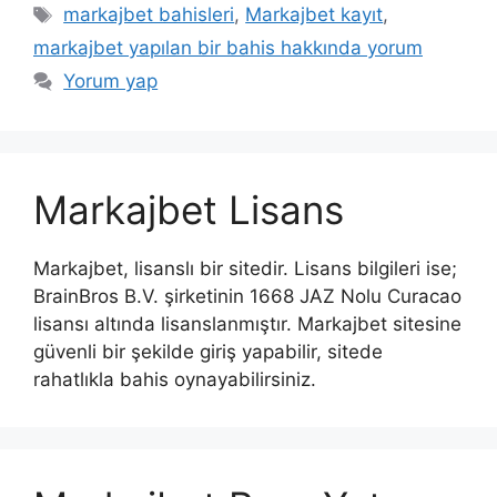
Etiketler
markajbet bahisleri
,
Markajbet kayıt
,
markajbet yapılan bir bahis hakkında yorum
Yorum yap
Markajbet Lisans
Markajbet, lisanslı bir sitedir. Lisans bilgileri ise;
BrainBros B.V. şirketinin 1668 JAZ Nolu Curacao
lisansı altında lisanslanmıştır. Markajbet sitesine
güvenli bir şekilde giriş yapabilir, sitede
rahatlıkla bahis oynayabilirsiniz.