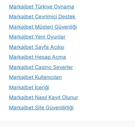
Markajbet Türkiye Oynama
Markajbet Çevrimiçi Destek
Markajbet Müşteri Güvenliği
Markajbet Yeni Oyunlar
Markajbet Sayfa Açılışı
Markajbet Hesap Açma
Markajbet Casino Severler
Markajbet Kullanıcıları
Markajbet İçeriği
Markajbet Nasıl Kayıt Olunur
Markajbet Site Güvenilirliği