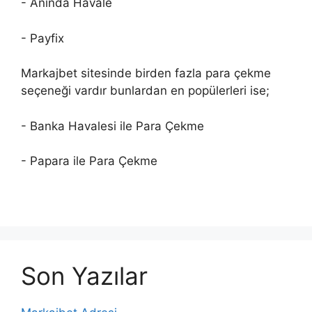
- Anında Havale
- Payfix
Markajbet sitesinde birden fazla para çekme
seçeneği vardır bunlardan en popülerleri ise;
- Banka Havalesi ile Para Çekme
- Papara ile Para Çekme
Son Yazılar