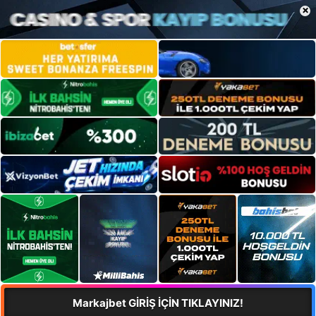
×
Markajbet GİRİŞ İÇİN TIKLAYINIZ!