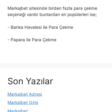
Markajbet sitesinde birden fazla para çekme
seçeneği vardır bunlardan en popülerleri ise;
- Banka Havalesi ile Para Çekme
- Papara ile Para Çekme
Son Yazılar
Markajbet Adresi
Markajbet Giriş
Markajbet