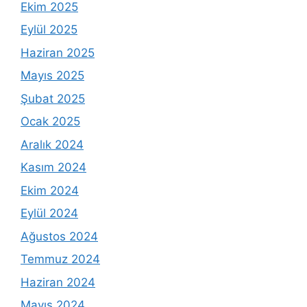
Ekim 2025
Eylül 2025
Haziran 2025
Mayıs 2025
Şubat 2025
Ocak 2025
Aralık 2024
Kasım 2024
Ekim 2024
Eylül 2024
Ağustos 2024
Temmuz 2024
Haziran 2024
Mayıs 2024