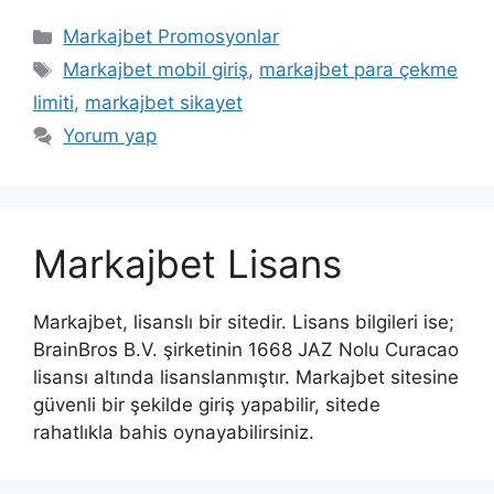
Kategoriler
Markajbet Promosyonlar
Etiketler
Markajbet mobil giriş
,
markajbet para çekme
limiti
,
markajbet sikayet
Yorum yap
Markajbet Lisans
Markajbet, lisanslı bir sitedir. Lisans bilgileri ise;
BrainBros B.V. şirketinin 1668 JAZ Nolu Curacao
lisansı altında lisanslanmıştır. Markajbet sitesine
güvenli bir şekilde giriş yapabilir, sitede
rahatlıkla bahis oynayabilirsiniz.