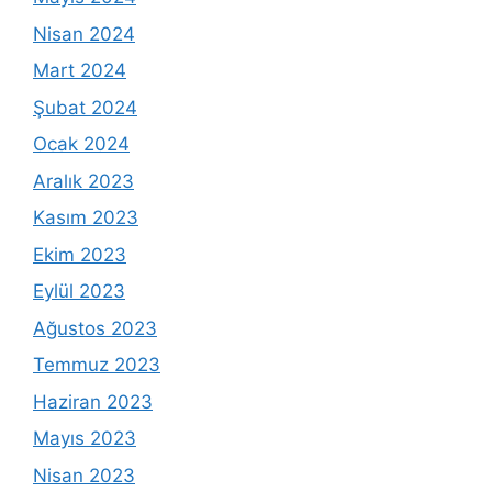
Nisan 2024
Mart 2024
Şubat 2024
Ocak 2024
Aralık 2023
Kasım 2023
Ekim 2023
Eylül 2023
Ağustos 2023
Temmuz 2023
Haziran 2023
Mayıs 2023
Nisan 2023