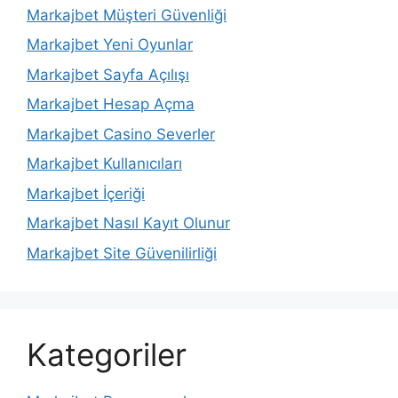
Markajbet Müşteri Güvenliği
Markajbet Yeni Oyunlar
Markajbet Sayfa Açılışı
Markajbet Hesap Açma
Markajbet Casino Severler
Markajbet Kullanıcıları
Markajbet İçeriği
Markajbet Nasıl Kayıt Olunur
Markajbet Site Güvenilirliği
Kategoriler