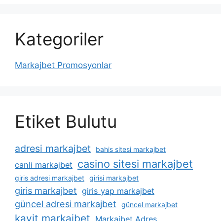
Kategoriler
Markajbet Promosyonlar
Etiket Bulutu
adresi markajbet
bahis sitesi markajbet
casino sitesi markajbet
canli markajbet
giris adresi markajbet
girisi markajbet
giris markajbet
giris yap markajbet
güncel adresi markajbet
güncel markajbet
kayit markajbet
Markajbet Adres