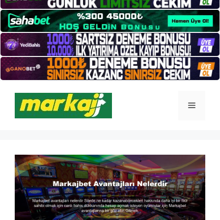
İçeriğe
atla
Menü