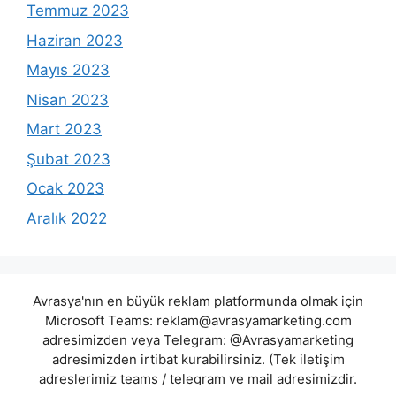
Temmuz 2023
Haziran 2023
Mayıs 2023
Nisan 2023
Mart 2023
Şubat 2023
Ocak 2023
Aralık 2022
Avrasya'nın en büyük reklam platformunda olmak için
Microsoft Teams:
reklam@avrasyamarketing.com
adresimizden veya Telegram: @Avrasyamarketing
adresimizden irtibat kurabilirsiniz. (Tek iletişim
adreslerimiz teams / telegram ve mail adresimizdir.