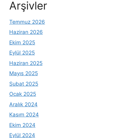
Arşivler
Temmuz 2026
Haziran 2026
Ekim 2025
Eylül 2025
Haziran 2025
Mayıs 2025
Şubat 2025
Ocak 2025
Aralık 2024
Kasım 2024
Ekim 2024
Eylül 2024