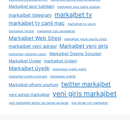
Markajbet spor bahisleri
markajbet spor bahis oranları
markajbet tv
markajbet telegram
markajbet tv canli maç
markajbet tv yayını
markajbet twitter
markajbet tüm seçenekler
Markajbet Web Sitesi
markajbet yasal casino sitesi
Markajbet yeni giriş
markajbet yeni adresi
Markajbet Ödeme Sorunları
markajbet yükleme süreci
Markajbet Üyeler
markajbet üyeleri
Markajbet üyelik
markajbet üyelik i̇şlemi
markajbet üyelik programı
markajbet üyeliği
twitter markajbet
Markajbet şifremi unuttum
yeni giris markajbet
yeni adresi markajbet
yeni markajbet adresi ne zaman açılacak
üye olmak i̇çin markajbet