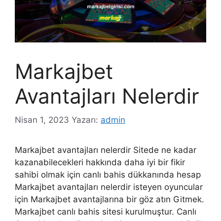
Markajbet
Avantajları Nelerdir
Nisan 1, 2023
Yazarı:
admin
Markajbet avantajları nelerdir Sitede ne kadar
kazanabilecekleri hakkında daha iyi bir fikir
sahibi olmak için canlı bahis dükkanında hesap
Markajbet avantajları nelerdir isteyen oyuncular
için Markajbet avantajlarına bir göz atın Gitmek.
Markajbet canlı bahis sitesi kurulmuştur. Canlı