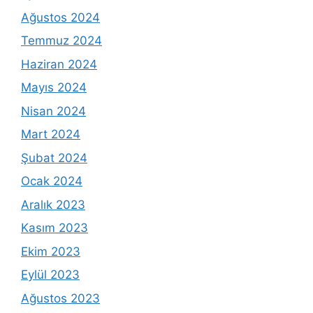
Ağustos 2024
Temmuz 2024
Haziran 2024
Mayıs 2024
Nisan 2024
Mart 2024
Şubat 2024
Ocak 2024
Aralık 2023
Kasım 2023
Ekim 2023
Eylül 2023
Ağustos 2023