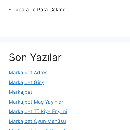
- Papara ile Para Çekme
Son Yazılar
Markajbet Adresi
Markajbet Giriş
Markajbet
Markajbet Maç Yayınları
Markajbet Türkiye Erişimi
Markajbet Oyun Menüsü