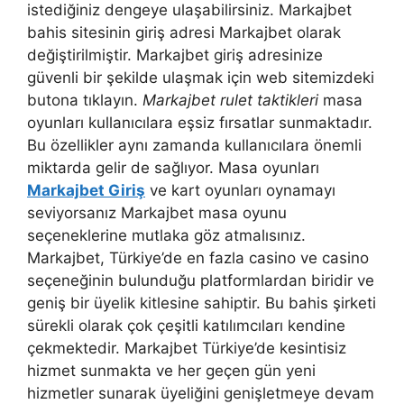
istediğiniz dengeye ulaşabilirsiniz. Markajbet
bahis sitesinin giriş adresi Markajbet olarak
değiştirilmiştir. Markajbet giriş adresinize
güvenli bir şekilde ulaşmak için web sitemizdeki
butona tıklayın.
Markajbet rulet taktikleri
masa
oyunları kullanıcılara eşsiz fırsatlar sunmaktadır.
Bu özellikler aynı zamanda kullanıcılara önemli
miktarda gelir de sağlıyor. Masa oyunları
Markajbet Giriş
ve kart oyunları oynamayı
seviyorsanız Markajbet masa oyunu
seçeneklerine mutlaka göz atmalısınız.
Markajbet, Türkiye’de en fazla casino ve casino
seçeneğinin bulunduğu platformlardan biridir ve
geniş bir üyelik kitlesine sahiptir. Bu bahis şirketi
sürekli olarak çok çeşitli katılımcıları kendine
çekmektedir. Markajbet Türkiye’de kesintisiz
hizmet sunmakta ve her geçen gün yeni
hizmetler sunarak üyeliğini genişletmeye devam