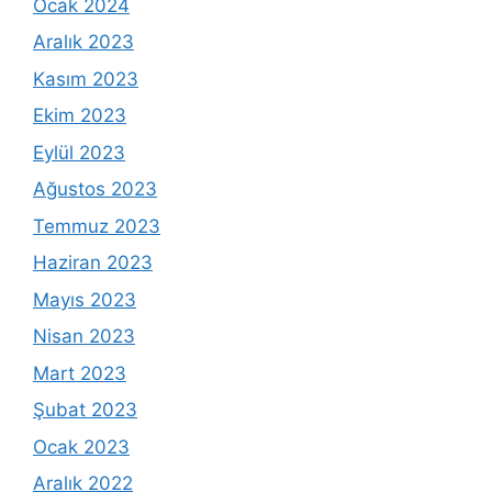
Ocak 2024
Aralık 2023
Kasım 2023
Ekim 2023
Eylül 2023
Ağustos 2023
Temmuz 2023
Haziran 2023
Mayıs 2023
Nisan 2023
Mart 2023
Şubat 2023
Ocak 2023
Aralık 2022