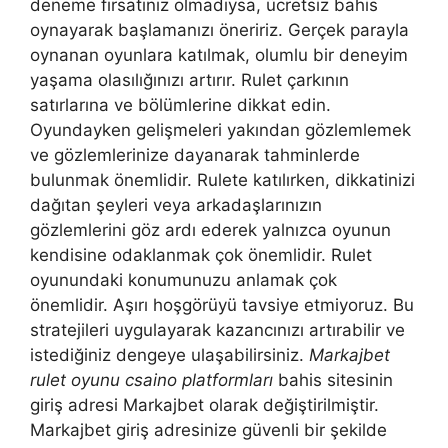
deneme fırsatınız olmadıysa, ücretsiz bahis
oynayarak başlamanızı öneririz. Gerçek parayla
oynanan oyunlara katılmak, olumlu bir deneyim
yaşama olasılığınızı artırır. Rulet çarkının
satırlarına ve bölümlerine dikkat edin.
Oyundayken gelişmeleri yakından gözlemlemek
ve gözlemlerinize dayanarak tahminlerde
bulunmak önemlidir. Rulete katılırken, dikkatinizi
dağıtan şeyleri veya arkadaşlarınızın
gözlemlerini göz ardı ederek yalnızca oyunun
kendisine odaklanmak çok önemlidir. Rulet
oyunundaki konumunuzu anlamak çok
önemlidir. Aşırı hoşgörüyü tavsiye etmiyoruz. Bu
stratejileri uygulayarak kazancınızı artırabilir ve
istediğiniz dengeye ulaşabilirsiniz.
Markajbet
rulet oyunu csaino platformları
bahis sitesinin
giriş adresi Markajbet olarak değiştirilmiştir.
Markajbet giriş adresinize güvenli bir şekilde