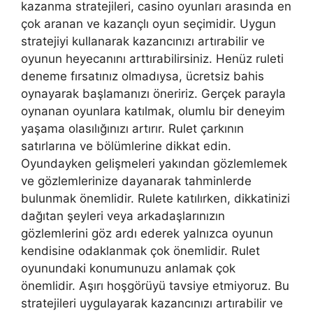
kazanma stratejileri, casino oyunları arasında en
çok aranan ve kazançlı oyun seçimidir. Uygun
stratejiyi kullanarak kazancınızı artırabilir ve
oyunun heyecanını arttırabilirsiniz. Henüz ruleti
deneme fırsatınız olmadıysa, ücretsiz bahis
oynayarak başlamanızı öneririz. Gerçek parayla
oynanan oyunlara katılmak, olumlu bir deneyim
yaşama olasılığınızı artırır. Rulet çarkının
satırlarına ve bölümlerine dikkat edin.
Oyundayken gelişmeleri yakından gözlemlemek
ve gözlemlerinize dayanarak tahminlerde
bulunmak önemlidir. Rulete katılırken, dikkatinizi
dağıtan şeyleri veya arkadaşlarınızın
gözlemlerini göz ardı ederek yalnızca oyunun
kendisine odaklanmak çok önemlidir. Rulet
oyunundaki konumunuzu anlamak çok
önemlidir. Aşırı hoşgörüyü tavsiye etmiyoruz. Bu
stratejileri uygulayarak kazancınızı artırabilir ve