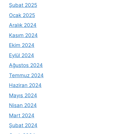
Şubat 2025
Ocak 2025
Aralık 2024
Kasım 2024
Ekim 2024
Eylül 2024
Ağustos 2024
Temmuz 2024
Haziran 2024
Mayıs 2024
Nisan 2024
Mart 2024
Şubat 2024