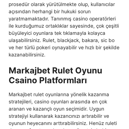
prosedür olarak yürütülmekte olup, kullanıcılar
açısından herhangi bir hukuki sorun
yaratmamaktadır. Tanınmış casino operatörleri
ile kurduğumuz ortaklıklar sayesinde, çok çeşitli
büyüleyici oyunlara tek tıklamayla kolayca
ulaşabilirsiniz. Rulet, blackjack, bakara, sic bo
ve her türlü pokeri oynayabilir ve hızlı bir şekilde
kazanabilirsiniz.
Markajbet Rulet Oyunu
Csaino Platformları
Markajbet rulet oyunlarına yönelik kazanma
stratejileri, casino oyunları arasında en çok
aranan ve kazançlı oyun seçimidir. Uygun
stratejiyi kullanarak kazancınızı artırabilir ve
oyunun heyecanını arttırabilirsiniz. Henüz ruleti