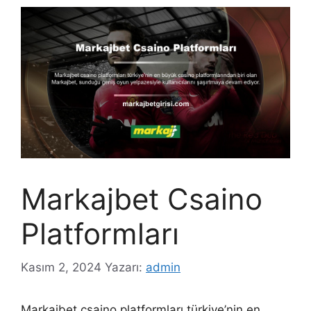
Markajbet Csaino
Platformları
Kasım 2, 2024
Yazarı:
admin
Markajbet csaino platformları türkiye’nin en