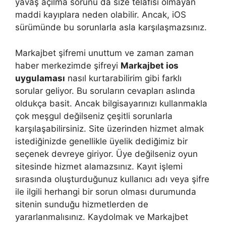
yavaş açılma sorunu da size telafisi olmayan
maddi kayıplara neden olabilir. Ancak, iOS
sürümünde bu sorunlarla asla karşılaşmazsınız.
Markajbet şifremi unuttum ve zaman zaman
haber merkezimde şifreyi
Markajbet ios
uygulaması
nasıl kurtarabilirim gibi farklı
sorular geliyor. Bu soruların cevapları aslında
oldukça basit. Ancak bilgisayarınızı kullanmakla
çok meşgul değilseniz çeşitli sorunlarla
karşılaşabilirsiniz. Site üzerinden hizmet almak
istediğinizde genellikle üyelik dediğimiz bir
seçenek devreye giriyor. Üye değilseniz oyun
sitesinde hizmet alamazsınız. Kayıt işlemi
sırasında oluşturduğunuz kullanıcı adı veya şifre
ile ilgili herhangi bir sorun olması durumunda
sitenin sunduğu hizmetlerden de
yararlanmalısınız. Kaydolmak ve Markajbet