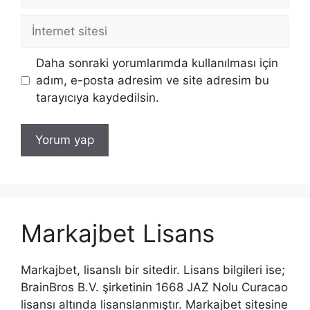
posta
İnternet
sitesi
Daha sonraki yorumlarımda kullanılması için
adım, e-posta adresim ve site adresim bu
tarayıcıya kaydedilsin.
Markajbet Lisans
Markajbet, lisanslı bir sitedir. Lisans bilgileri ise;
BrainBros B.V. şirketinin 1668 JAZ Nolu Curacao
lisansı altında lisanslanmıştır. Markajbet sitesine