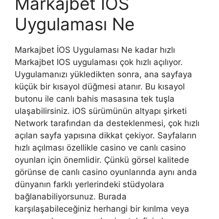
Markajbet İOS
Uygulaması Ne
Markajbet İOS Uygulaması Ne kadar hızlı
Markajbet IOS uygulaması çok hızlı açılıyor.
Uygulamanızı yükledikten sonra, ana sayfaya
küçük bir kısayol düğmesi atanır. Bu kısayol
butonu ile canlı bahis masasına tek tuşla
ulaşabilirsiniz. iOS sürümünün altyapı şirketi
Network tarafından da desteklenmesi, çok hızlı
açılan sayfa yapısına dikkat çekiyor. Sayfaların
hızlı açılması özellikle casino ve canlı casino
oyunları için önemlidir. Çünkü görsel kalitede
görünse de canlı casino oyunlarında aynı anda
dünyanın farklı yerlerindeki stüdyolara
bağlanabiliyorsunuz. Burada
karşılaşabileceğiniz herhangi bir kırılma veya