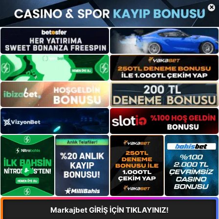
×
Markajbet GİRİŞ İÇİN TIKLAYINIZ!