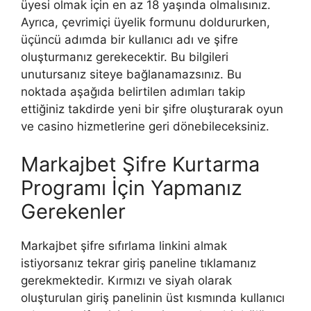
üyesi olmak için en az 18 yaşında olmalısınız.
Ayrıca, çevrimiçi üyelik formunu doldururken,
üçüncü adımda bir kullanıcı adı ve şifre
oluşturmanız gerekecektir. Bu bilgileri
unutursanız siteye bağlanamazsınız. Bu
noktada aşağıda belirtilen adımları takip
ettiğiniz takdirde yeni bir şifre oluşturarak oyun
ve casino hizmetlerine geri dönebileceksiniz.
Markajbet Şifre Kurtarma
Programı İçin Yapmanız
Gerekenler
Markajbet şifre sıfırlama linkini almak
istiyorsanız tekrar giriş paneline tıklamanız
gerekmektedir. Kırmızı ve siyah olarak
oluşturulan giriş panelinin üst kısmında kullanıcı