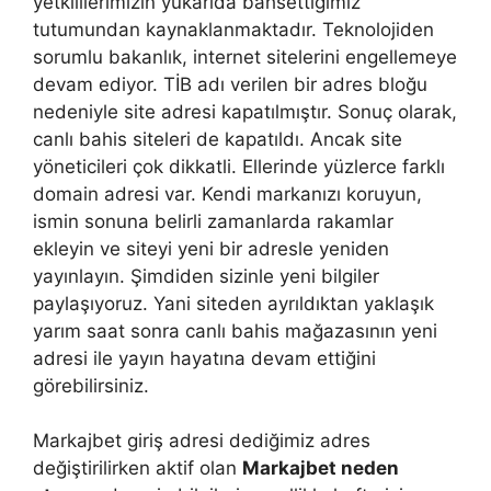
yetkililerimizin yukarıda bahsettiğimiz
tutumundan kaynaklanmaktadır. Teknolojiden
sorumlu bakanlık, internet sitelerini engellemeye
devam ediyor. TİB adı verilen bir adres bloğu
nedeniyle site adresi kapatılmıştır. Sonuç olarak,
canlı bahis siteleri de kapatıldı. Ancak site
yöneticileri çok dikkatli. Ellerinde yüzlerce farklı
domain adresi var. Kendi markanızı koruyun,
ismin sonuna belirli zamanlarda rakamlar
ekleyin ve siteyi yeni bir adresle yeniden
yayınlayın. Şimdiden sizinle yeni bilgiler
paylaşıyoruz. Yani siteden ayrıldıktan yaklaşık
yarım saat sonra canlı bahis mağazasının yeni
adresi ile yayın hayatına devam ettiğini
görebilirsiniz.
Markajbet giriş adresi dediğimiz adres
değiştirilirken aktif olan
Markajbet neden