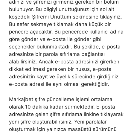
adınızı ve şifrenizi girmeniz gereken bir bölüm
bulunuyor. Bu bilgiyi unuttuğunuz için sol alt
köşedeki Şifremi Unuttum sekmesine tıklayınız.
Bu sefer sekmeye tıklamak daha küçük bir
pencere açacaktır. Bu pencerede kullanıcı adına
göre gönder ve e-posta ile gönder gibi
seçenekler bulunmaktadır. Bu şekilde, e-posta
adresinize bir parola sıfırlama bağlantısı
alabilirsiniz. Ancak e-posta adresinizi girerken
dikkat edilmesi gereken bir husus, e-posta
adresinizin kayıt ve üyelik sürecinde girdiğiniz
e-posta adresi ile aynı olması gerektiğidir.
Markajbet şifre güncelleme işlemi ortalama
olarak 10 dakika kadar sürmektedir. E-posta
adresinize gelen şifre sıfırlama linkine tıklayarak
yeni şifre oluşturabilirsiniz. Yeni parolalar
oluşturmak için yalnızca masaüstü sürümünü