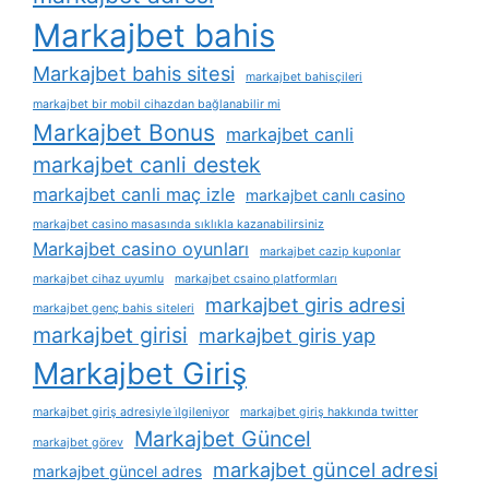
Markajbet bahis
Markajbet bahis sitesi
markajbet bahisçileri
markajbet bir mobil cihazdan bağlanabilir mi
Markajbet Bonus
markajbet canli
markajbet canli destek
markajbet canli maç izle
markajbet canlı casino
markajbet casino masasında sıklıkla kazanabilirsiniz
Markajbet casino oyunları
markajbet cazip kuponlar
markajbet cihaz uyumlu
markajbet csaino platformları
markajbet giris adresi
markajbet genç bahis siteleri
markajbet girisi
markajbet giris yap
Markajbet Giriş
markajbet giriş adresiyle i̇lgileniyor
markajbet giriş hakkında twitter
Markajbet Güncel
markajbet görev
markajbet güncel adresi
markajbet güncel adres