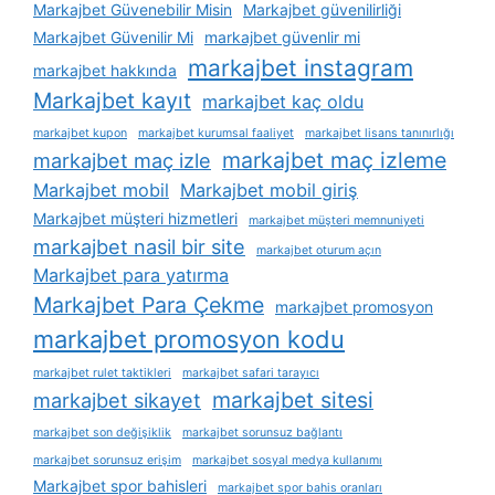
Markajbet Güvenebilir Misin
Markajbet güvenilirliği
Markajbet Güvenilir Mi
markajbet güvenlir mi
markajbet instagram
markajbet hakkında
Markajbet kayıt
markajbet kaç oldu
markajbet kupon
markajbet kurumsal faaliyet
markajbet lisans tanınırlığı
markajbet maç izleme
markajbet maç izle
Markajbet mobil
Markajbet mobil giriş
Markajbet müşteri hizmetleri
markajbet müşteri memnuniyeti
markajbet nasil bir site
markajbet oturum açın
Markajbet para yatırma
Markajbet Para Çekme
markajbet promosyon
markajbet promosyon kodu
markajbet rulet taktikleri
markajbet safari tarayıcı
markajbet sitesi
markajbet sikayet
markajbet son değişiklik
markajbet sorunsuz bağlantı
markajbet sorunsuz erişim
markajbet sosyal medya kullanımı
Markajbet spor bahisleri
markajbet spor bahis oranları