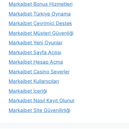
Markajbet Bonus Hizmetleri
Markajbet Türkiye Oynama
Markajbet Çevrimiçi Destek
Markajbet Müşteri Güvenliği
Markajbet Yeni Oyunlar
Markajbet Sayfa Açılışı
Markajbet Hesap Açma
Markajbet Casino Severler
Markajbet Kullanıcıları
Markajbet İçeriği
Markajbet Nasıl Kayıt Olunur
Markajbet Site Güvenilirliği