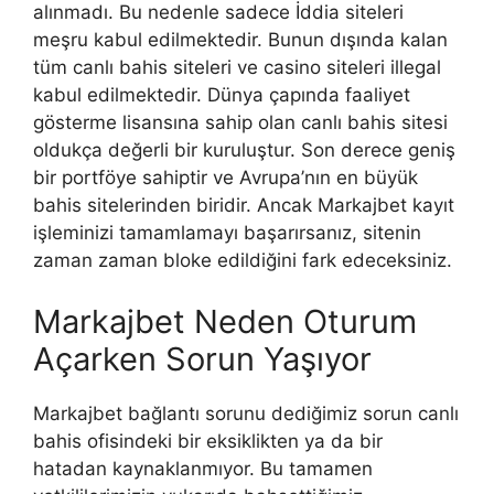
alınmadı. Bu nedenle sadece İddia siteleri
meşru kabul edilmektedir. Bunun dışında kalan
tüm canlı bahis siteleri ve casino siteleri illegal
kabul edilmektedir. Dünya çapında faaliyet
gösterme lisansına sahip olan canlı bahis sitesi
oldukça değerli bir kuruluştur. Son derece geniş
bir portföye sahiptir ve Avrupa’nın en büyük
bahis sitelerinden biridir. Ancak Markajbet kayıt
işleminizi tamamlamayı başarırsanız, sitenin
zaman zaman bloke edildiğini fark edeceksiniz.
Markajbet Neden Oturum
Açarken Sorun Yaşıyor
Markajbet bağlantı sorunu dediğimiz sorun canlı
bahis ofisindeki bir eksiklikten ya da bir
hatadan kaynaklanmıyor. Bu tamamen