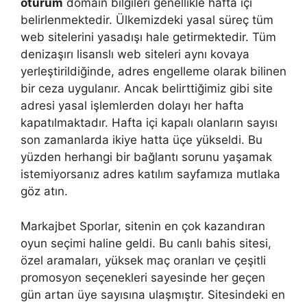
oturum
domain bilgileri genellikle hafta içi
belirlenmektedir. Ülkemizdeki yasal süreç tüm
web sitelerini yasadışı hale getirmektedir. Tüm
denizaşırı lisanslı web siteleri aynı kovaya
yerleştirildiğinde, adres engelleme olarak bilinen
bir ceza uygulanır. Ancak belirttiğimiz gibi site
adresi yasal işlemlerden dolayı her hafta
kapatılmaktadır. Hafta içi kapalı olanların sayısı
son zamanlarda ikiye hatta üçe yükseldi. Bu
yüzden herhangi bir bağlantı sorunu yaşamak
istemiyorsanız adres katılım sayfamıza mutlaka
göz atın.
Markajbet ​​​​Sporlar, sitenin en çok kazandıran
oyun seçimi haline geldi. Bu canlı bahis sitesi,
özel aramaları, yüksek maç oranları ve çeşitli
promosyon seçenekleri sayesinde her geçen
gün artan üye sayısına ulaşmıştır. Sitesindeki en