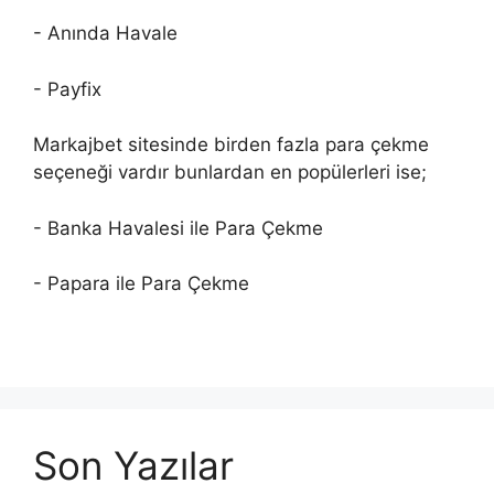
- Anında Havale
- Payfix
Markajbet sitesinde birden fazla para çekme
seçeneği vardır bunlardan en popülerleri ise;
- Banka Havalesi ile Para Çekme
- Papara ile Para Çekme
Son Yazılar