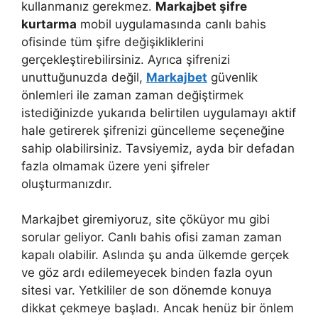
kullanmanız gerekmez.
Markajbet şifre
kurtarma
mobil uygulamasında canlı bahis
ofisinde tüm şifre değişikliklerini
gerçekleştirebilirsiniz. Ayrıca şifrenizi
unuttuğunuzda değil,
Markajbet
güvenlik
önlemleri ile zaman zaman değiştirmek
istediğinizde yukarıda belirtilen uygulamayı aktif
hale getirerek şifrenizi güncelleme seçeneğine
sahip olabilirsiniz. Tavsiyemiz, ayda bir defadan
fazla olmamak üzere yeni şifreler
oluşturmanızdır.
Markajbet giremiyoruz, site çöküyor mu gibi
sorular geliyor. Canlı bahis ofisi zaman zaman
kapalı olabilir. Aslında şu anda ülkemde gerçek
ve göz ardı edilemeyecek binden fazla oyun
sitesi var. Yetkililer de son dönemde konuya
dikkat çekmeye başladı. Ancak henüz bir önlem