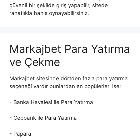
güvenli bir şekilde giriş yapabilir, sitede
rahatlıkla bahis oynayabilirsiniz.
Markajbet Para Yatırma
ve Çekme
Markajbet sitesinde dörtden fazla para yatırma
seçeneği vardır bunlardan en popülerleri ise;
- Banka Havalesi ile Para Yatırma
- Cepbank ile Para Yatırma
- Papara