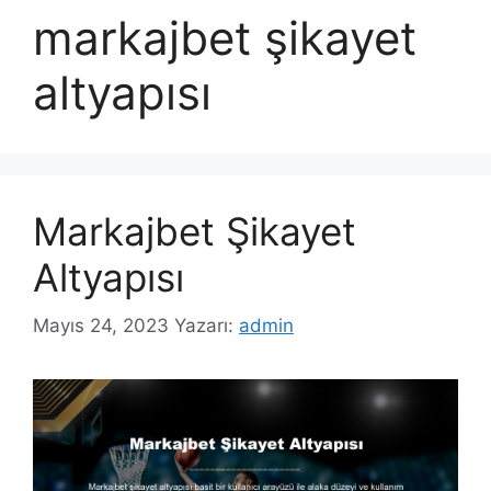
markajbet şikayet
altyapısı
Markajbet Şikayet
Altyapısı
Mayıs 24, 2023
Yazarı:
admin