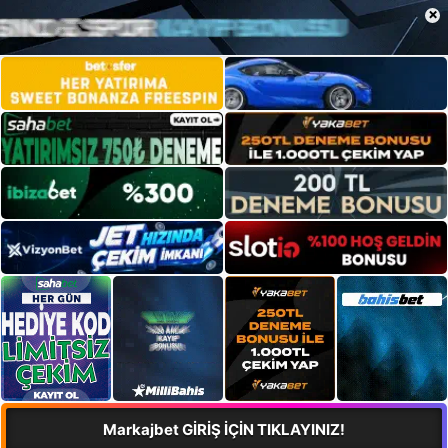
×
Markajbet GİRİŞ İÇİN TIKLAYINIZ!