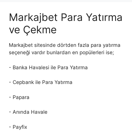
Markajbet Para Yatırma
ve Çekme
Markajbet sitesinde dörtden fazla para yatırma
seçeneği vardır bunlardan en popülerleri ise;
- Banka Havalesi ile Para Yatırma
- Cepbank ile Para Yatırma
- Papara
- Anında Havale
- Payfix