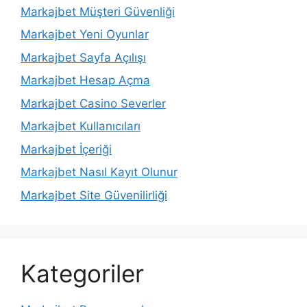
Markajbet Müşteri Güvenliği
Markajbet Yeni Oyunlar
Markajbet Sayfa Açılışı
Markajbet Hesap Açma
Markajbet Casino Severler
Markajbet Kullanıcıları
Markajbet İçeriği
Markajbet Nasıl Kayıt Olunur
Markajbet Site Güvenilirliği
Kategoriler