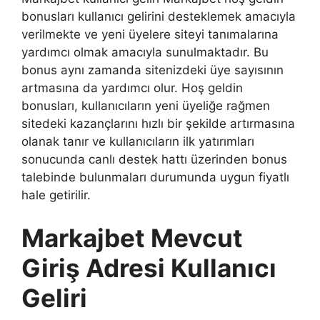
bonusları kullanıcı gelirini desteklemek amacıyla
verilmekte ve yeni üyelere siteyi tanımalarına
yardımcı olmak amacıyla sunulmaktadır. Bu
bonus aynı zamanda sitenizdeki üye sayısının
artmasına da yardımcı olur. Hoş geldin
bonusları, kullanıcıların yeni üyeliğe rağmen
sitedeki kazançlarını hızlı bir şekilde artırmasına
olanak tanır ve kullanıcıların ilk yatırımları
sonucunda canlı destek hattı üzerinden bonus
talebinde bulunmaları durumunda uygun fiyatlı
hale getirilir.
Markajbet Mevcut
Giriş Adresi Kullanıcı
Geliri