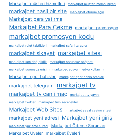
Markajbet müşteri hizmetleri
markajbet müşteri memnuniyeti
markajbet nasil bir site
markajbet oturum açın
Markajbet para yatırma
Markajbet Para Çekme
markajbet promosyon
markajbet promosyon kodu
markajbet rulet taktikleri
markajbet safari tarayıcı
markajbet sitesi
markajbet sikayet
markajbet son değişiklik
markajbet sorunsuz bağlantı
markajbet sorunsuz erişim
markajbet sosyal medya kullanımı
Markajbet spor bahisleri
markajbet spor bahis oranları
markajbet tv
markajbet telegram
markajbet tv canli maç
markajbet tv yayını
markajbet twitter
markajbet tüm seçenekler
Markajbet Web Sitesi
markajbet yasal casino sitesi
Markajbet yeni giriş
markajbet yeni adresi
Markajbet Ödeme Sorunları
markajbet yükleme süreci
Markajbet Üyeler
markajbet üyeleri