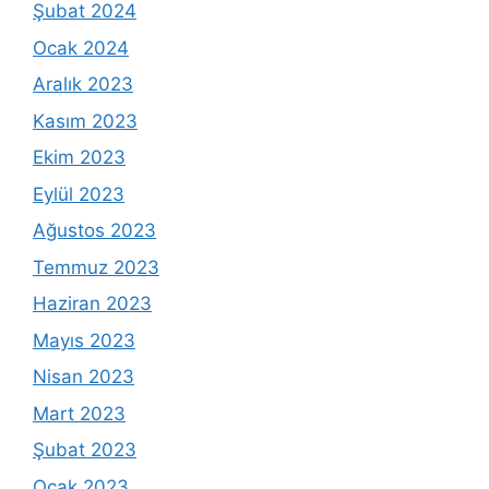
Şubat 2024
Ocak 2024
Aralık 2023
Kasım 2023
Ekim 2023
Eylül 2023
Ağustos 2023
Temmuz 2023
Haziran 2023
Mayıs 2023
Nisan 2023
Mart 2023
Şubat 2023
Ocak 2023