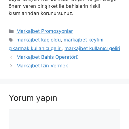
önem veren bir şirket ile bahislerin riskli
kısımlarından korunursunuz.
Kategoriler
Markajbet Promosyonlar
Etiketler
markajbet kaç oldu
,
markajbet keyfini
çıkarmak kullanıcı geliri
,
markajbet kullanıcı geliri
Markajbet Bahis Operatörü
Markajbet İzin Vermek
Yorum yapın
Yorum