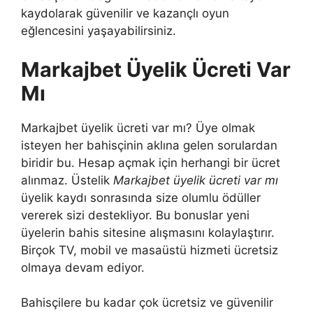
kaydolarak güvenilir ve kazançlı oyun
eğlencesini yaşayabilirsiniz.
Markajbet Üyelik Ücreti Var
Mı
Markajbet üyelik ücreti var mı? Üye olmak
isteyen her bahisçinin aklına gelen sorulardan
biridir bu. Hesap açmak için herhangi bir ücret
alınmaz. Üstelik
Markajbet üyelik ücreti var mı
üyelik kaydı sonrasında size olumlu ödüller
vererek sizi destekliyor. Bu bonuslar yeni
üyelerin bahis sitesine alışmasını kolaylaştırır.
Birçok TV, mobil ve masaüstü hizmeti ücretsiz
olmaya devam ediyor.
Bahisçilere bu kadar çok ücretsiz ve güvenilir