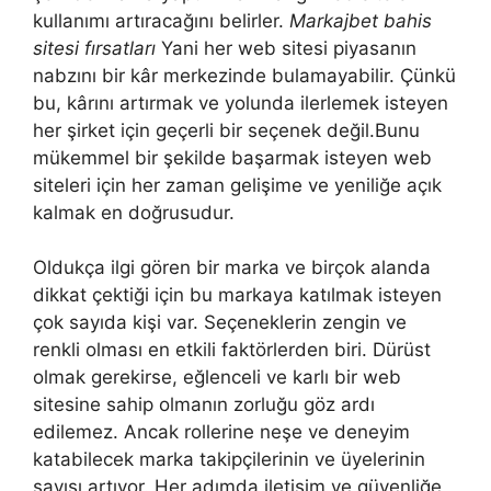
kullanımı artıracağını belirler.
Markajbet bahis
sitesi fırsatları
Yani her web sitesi piyasanın
nabzını bir kâr merkezinde bulamayabilir. Çünkü
bu, kârını artırmak ve yolunda ilerlemek isteyen
her şirket için geçerli bir seçenek değil.Bunu
mükemmel bir şekilde başarmak isteyen web
siteleri için her zaman gelişime ve yeniliğe açık
kalmak en doğrusudur.
Oldukça ilgi gören bir marka ve birçok alanda
dikkat çektiği için bu markaya katılmak isteyen
çok sayıda kişi var. Seçeneklerin zengin ve
renkli olması en etkili faktörlerden biri. Dürüst
olmak gerekirse, eğlenceli ve karlı bir web
sitesine sahip olmanın zorluğu göz ardı
edilemez. Ancak rollerine neşe ve deneyim
katabilecek marka takipçilerinin ve üyelerinin
sayısı artıyor. Her adımda iletişim ve güvenliğe