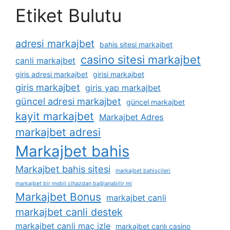
Etiket Bulutu
adresi markajbet
bahis sitesi markajbet
casino sitesi markajbet
canli markajbet
giris adresi markajbet
girisi markajbet
giris markajbet
giris yap markajbet
güncel adresi markajbet
güncel markajbet
kayit markajbet
Markajbet Adres
markajbet adresi
Markajbet bahis
Markajbet bahis sitesi
markajbet bahisçileri
markajbet bir mobil cihazdan bağlanabilir mi
Markajbet Bonus
markajbet canli
markajbet canli destek
markajbet canli maç izle
markajbet canlı casino