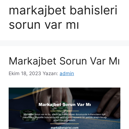
markajbet bahisleri
sorun var mı
Markajbet Sorun Var Mı
Ekim 18, 2023
Yazarı:
admin