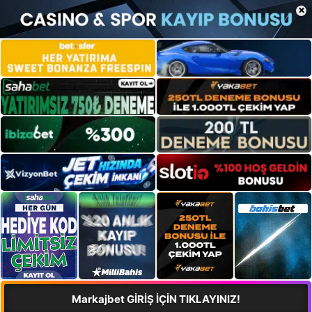
×
Markajbet GİRİŞ İÇİN TIKLAYINIZ!