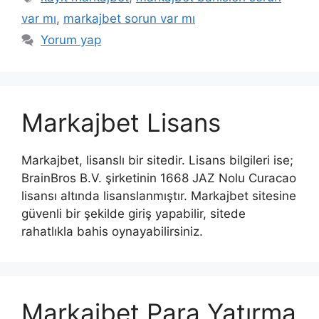
var mı
,
markajbet sorun var mı
Yorum yap
Markajbet Lisans
Markajbet, lisanslı bir sitedir. Lisans bilgileri ise;
BrainBros B.V. şirketinin 1668 JAZ Nolu Curacao
lisansı altında lisanslanmıştır. Markajbet sitesine
güvenli bir şekilde giriş yapabilir, sitede
rahatlıkla bahis oynayabilirsiniz.
Markajbet Para Yatırma