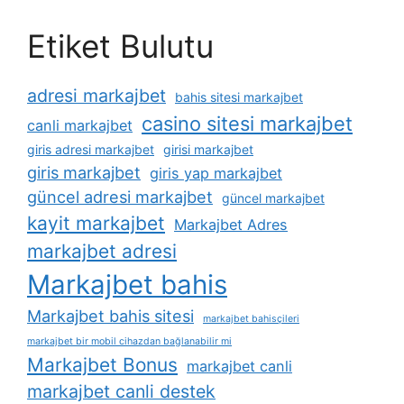
Etiket Bulutu
adresi markajbet
bahis sitesi markajbet
casino sitesi markajbet
canli markajbet
giris adresi markajbet
girisi markajbet
giris markajbet
giris yap markajbet
güncel adresi markajbet
güncel markajbet
kayit markajbet
Markajbet Adres
markajbet adresi
Markajbet bahis
Markajbet bahis sitesi
markajbet bahisçileri
markajbet bir mobil cihazdan bağlanabilir mi
Markajbet Bonus
markajbet canli
markajbet canli destek