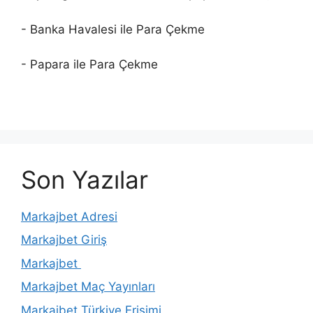
- Banka Havalesi ile Para Çekme
- Papara ile Para Çekme
Son Yazılar
Markajbet Adresi
Markajbet Giriş
Markajbet
Markajbet Maç Yayınları
Markajbet Türkiye Erişimi