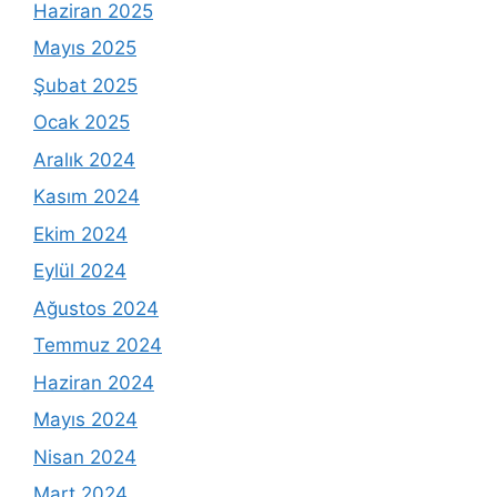
Haziran 2025
Mayıs 2025
Şubat 2025
Ocak 2025
Aralık 2024
Kasım 2024
Ekim 2024
Eylül 2024
Ağustos 2024
Temmuz 2024
Haziran 2024
Mayıs 2024
Nisan 2024
Mart 2024