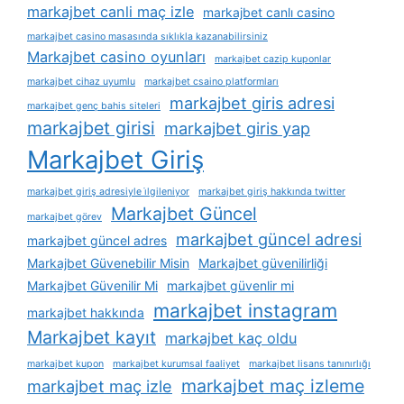
markajbet canli maç izle
markajbet canlı casino
markajbet casino masasında sıklıkla kazanabilirsiniz
Markajbet casino oyunları
markajbet cazip kuponlar
markajbet cihaz uyumlu
markajbet csaino platformları
markajbet giris adresi
markajbet genç bahis siteleri
markajbet girisi
markajbet giris yap
Markajbet Giriş
markajbet giriş adresiyle i̇lgileniyor
markajbet giriş hakkında twitter
Markajbet Güncel
markajbet görev
markajbet güncel adresi
markajbet güncel adres
Markajbet Güvenebilir Misin
Markajbet güvenilirliği
Markajbet Güvenilir Mi
markajbet güvenlir mi
markajbet instagram
markajbet hakkında
Markajbet kayıt
markajbet kaç oldu
markajbet kupon
markajbet kurumsal faaliyet
markajbet lisans tanınırlığı
markajbet maç izleme
markajbet maç izle