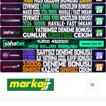
İçeriğe
atla
Menü