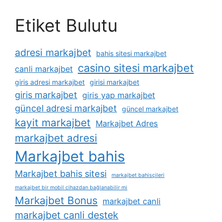
Etiket Bulutu
adresi markajbet
bahis sitesi markajbet
casino sitesi markajbet
canli markajbet
giris adresi markajbet
girisi markajbet
giris markajbet
giris yap markajbet
güncel adresi markajbet
güncel markajbet
kayit markajbet
Markajbet Adres
markajbet adresi
Markajbet bahis
Markajbet bahis sitesi
markajbet bahisçileri
markajbet bir mobil cihazdan bağlanabilir mi
Markajbet Bonus
markajbet canli
markajbet canli destek