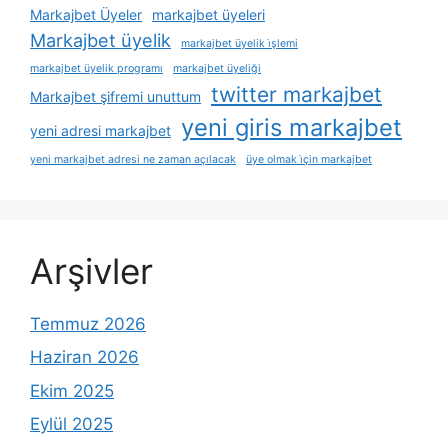
Markajbet Üyeler
markajbet üyeleri
Markajbet üyelik
markajbet üyelik i̇şlemi
markajbet üyelik programı
markajbet üyeliği
twitter markajbet
Markajbet şifremi unuttum
yeni giris markajbet
yeni adresi markajbet
yeni markajbet adresi ne zaman açılacak
üye olmak i̇çin markajbet
Arşivler
Temmuz 2026
Haziran 2026
Ekim 2025
Eylül 2025