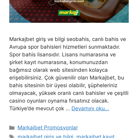
Markajbet giriş ve bilgi seobahis, canlı bahis ve
Avrupa spor bahisleri hizmetleri sunmaktadır.
Spor bahis lisansıdır. Lisans numarasına ve
şirket kayıt numarasına, konumunuzdan
bağımsız olarak web sitesinden kolayca
erişebilirsiniz. Çok güvenilir olan Markajbet, bu
bahis sitesinin bir üyesi olabilir, şüpheleriniz
olmayacak, yüksek oranlı canlı bahisler ve çeşitli
casino oyunları oynama fırsatınız olacak.
Türkiye’de mevcut çok …
Devamını oku…
Kategoriler
Markajbet Promosyonlar
Etiketler
markajbet giriş ve bilgi
,
markajbet kayıt