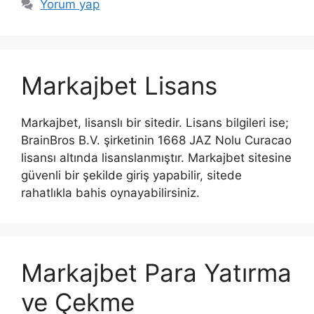
Yorum yap
Markajbet Lisans
Markajbet, lisanslı bir sitedir. Lisans bilgileri ise;
BrainBros B.V. şirketinin 1668 JAZ Nolu Curacao
lisansı altında lisanslanmıştır. Markajbet sitesine
güvenli bir şekilde giriş yapabilir, sitede
rahatlıkla bahis oynayabilirsiniz.
Markajbet Para Yatırma
ve Çekme