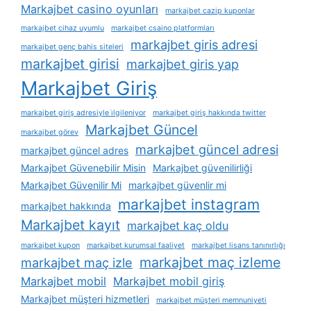
Markajbet casino oyunları
markajbet cazip kuponlar
markajbet cihaz uyumlu
markajbet csaino platformları
markajbet giris adresi
markajbet genç bahis siteleri
markajbet girisi
markajbet giris yap
Markajbet Giriş
markajbet giriş adresiyle i̇lgileniyor
markajbet giriş hakkında twitter
Markajbet Güncel
markajbet görev
markajbet güncel adresi
markajbet güncel adres
Markajbet Güvenebilir Misin
Markajbet güvenilirliği
Markajbet Güvenilir Mi
markajbet güvenlir mi
markajbet instagram
markajbet hakkında
Markajbet kayıt
markajbet kaç oldu
markajbet kupon
markajbet kurumsal faaliyet
markajbet lisans tanınırlığı
markajbet maç izleme
markajbet maç izle
Markajbet mobil
Markajbet mobil giriş
Markajbet müşteri hizmetleri
markajbet müşteri memnuniyeti