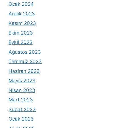
Ocak 2024
Aralık 2023
Kasım 2023
Ekim 2023
Eylül 2023
Ağustos 2023
Temmuz 2023
Haziran 2023
Mayıs 2023
Nisan 2023
Mart 2023
Şubat 2023
Ocak 2023