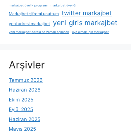
markajbet üyelik programı
markajbet üyeliği
twitter markajbet
Markajbet şifremi unuttum
yeni giris markajbet
yeni adresi markajbet
yeni markajbet adresi ne zaman açılacak
üye olmak i̇çin markajbet
Arşivler
Temmuz 2026
Haziran 2026
Ekim 2025
Eylül 2025
Haziran 2025
Mayıs 2025