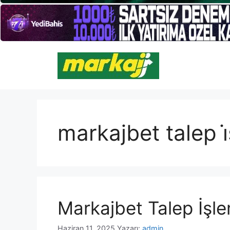
İçeriğe
atla
markajbet talep i
Markajbet Talep İşl
Haziran 11, 2025
Yazarı:
admin